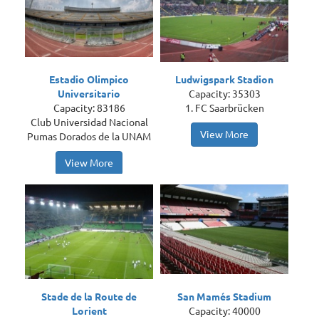
Estadio Olimpico
Ludwigspark Stadion
Universitario
Capacity: 35303
Capacity: 83186
1. FC Saarbrücken
Club Universidad Nacional
View More
Pumas Dorados de la UNAM
View More
Stade de la Route de
San Mamés Stadium
Lorient
Capacity: 40000